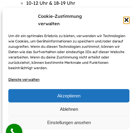
10-12 Uhr & 18-19 Uhr
Freitag
Cookie-Zustimmung
10-12 Uhr
verwalten
Um dir ein optimales Erlebnis zu bieten, verwenden wir Technologien
Terminsprechstunde
wie Cookies, um Geräteinformationen zu speichern und/oder darauf
zuzugreifen. Wenn du diesen Technologien zustimmst, können wir
Daten wie das Surfverhalten oder eindeutige IDs auf dieser Website
Sie können unter
02233/78981
einen Termin nach
verarbeiten. Wenn du deine Zustimmung nicht erteilst oder
zurückziehst, können bestimmte Merkmale und Funktionen
Wunsch auch außerhalb der angegebenen Sprechzeiten
beeinträchtigt werden.
vereinbaren sowie für einen
Hausbesuch
Dienste verwalten
Akzeptieren
Impressum
Datenschutz-Grundverordnung (DSGVO)
Ablehnen
Cookie-Richtlinie (EU)
Einstellungen ansehen
Faceb
Inst
Tierarztpraxis Jutta Jamann