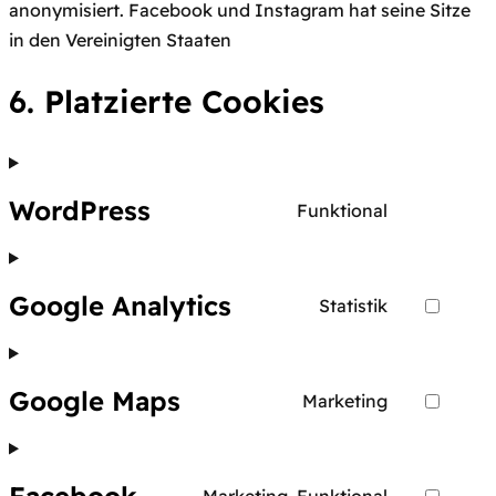
anonymisiert. Facebook und Instagram hat seine Sitze
in den Vereinigten Staaten
6. Platzierte Cookies
WordPress
Funktional
Consent
to
service
Google Analytics
Statistik
wordpress
Consent
to
service
Google Maps
Marketing
google-
Consent
analytics
to
service
Marketing, Funktional