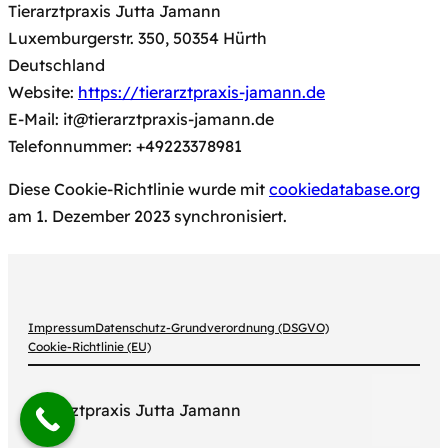
Tierarztpraxis Jutta Jamann
Luxemburgerstr. 350, 50354 Hürth
Deutschland
Website:
https://tierarztpraxis-jamann.de
E-Mail:
it@
tierarztpraxis-jamann.de
Telefonnummer: +49223378981
Diese Cookie-Richtlinie wurde mit
cookiedatabase.org
am 1. Dezember 2023 synchronisiert.
Impressum
Datenschutz-Grundverordnung (DSGVO)
Cookie-Richtlinie (EU)
Faceb
Inst
Tierarztpraxis Jutta Jamann