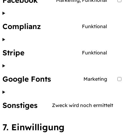
Facebook
google-
Consent
maps
to
service
Complianz
Funktional
facebook
Consent
to
service
Stripe
Funktional
complianz
Consent
to
service
Google Fonts
Marketing
stripe
Consent
to
service
Sonstiges
Zweck wird noch ermittelt
google-
Consent
fonts
to
7. Einwilligung
service
sonstig