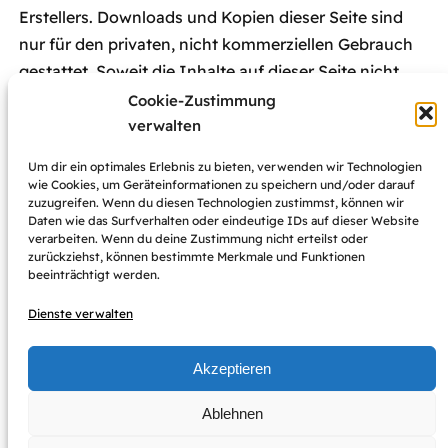
Erstellers. Downloads und Kopien dieser Seite sind
nur für den privaten, nicht kommerziellen Gebrauch
gestattet. Soweit die Inhalte auf dieser Seite nicht
vom Betreiber erstellt wurden, werden die
Cookie-Zustimmung
Urheberrechte Dritter beachtet. Insbesondere
verwalten
werden Inhalte Dritter als solche gekennzeichnet.
Um dir ein optimales Erlebnis zu bieten, verwenden wir Technologien
Sollten Sie trotzdem auf eine
wie Cookies, um Geräteinformationen zu speichern und/oder darauf
zuzugreifen. Wenn du diesen Technologien zustimmst, können wir
Urheberrechtsverletzung aufmerksam werden, bitten
Daten wie das Surfverhalten oder eindeutige IDs auf dieser Website
wir um einen entsprechenden Hinweis. Bei
verarbeiten. Wenn du deine Zustimmung nicht erteilst oder
zurückziehst, können bestimmte Merkmale und Funktionen
Bekanntwerden von Rechtsverletzungen werden wir
beeinträchtigt werden.
derartige Inhalte umgehend entfernen.
Dienste verwalten
Akzeptieren
Impressum
Datenschutz-Grundverordnung (DSGVO)
Ablehnen
Cookie-Richtlinie (EU)