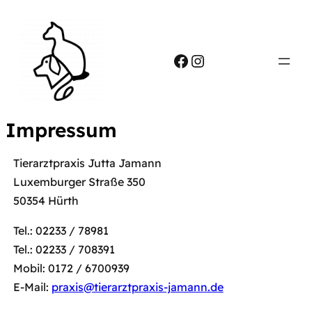
Zum
Inhalt
springen
Facebook
Instagram
Impressum
Tierarztpraxis Jutta Jamann
Luxemburger Straße 350
50354 Hürth
Tel.: 02233 / 78981
Tel.: 02233 / 708391
Mobil: 0172 / 6700939
E-Mail:
praxis@tierarztpraxis-jamann.de